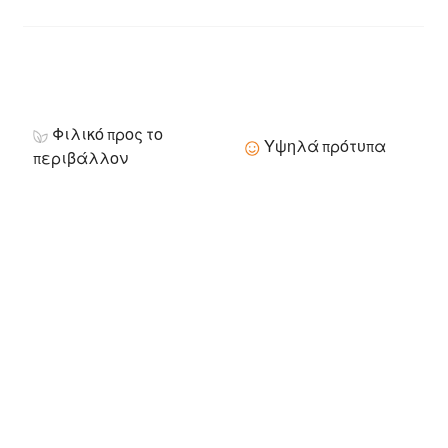
Φιλικό προς το
Υψηλά πρότυπα
περιβάλλον
Κόστος εργασίας
Φτηνός