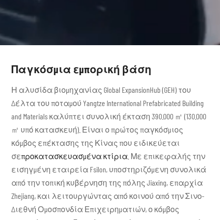
ΣΠΊΤΙ ADU
Επαγγελματική λύση σπιτιού ADU
Παγκόσμια εμπορική βάση
Η αλυσίδα βιομηχανίας Global ExpansionHub (GEH) του
Δέλτα του ποταμού Yangtze International Prefabricated Building
and Materials καλύπτει συνολική έκταση 390.000 ㎡ (130.000
㎡ υπό κατασκευή). Είναι ο πρώτος παγκόσμιος
κόμβος επέκτασης της Κίνας που ειδικεύεται
σε
προκατασκευασμένα κτίρια
. Με επικεφαλής την
εισηγμένη εταιρεία Fsilon, υποστηριζόμενη συνολικά
από την τοπική κυβέρνηση της πόλης Jiaxing, επαρχία
Zhejiang, και λειτουργώντας από κοινού από την Σινο-
Διεθνή Ομοσπονδία Επιχειρηματιών, ο κόμβος