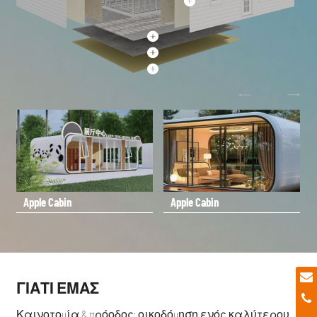
𐃞

Apple Cabin
Apple Cabin
ΓΙΑΤΊ ΕΜΆΣ
Καινοτομία & πρόοδος: οικοδόμηση ενός καλύτερου