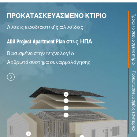
μός
Συντονισμός
ς Έργων
Ανάπτυξης Έργων
ΠΡΟΚΑΤΑΣΚΕΥΑΣΜΈΝΟ ΚΤΊΡΙΟ
Προκατασκευασμένο κτίριο
Λύσεις εφοδιαστικής αλυσίδας
ADU Project Apartment Plan στις ΗΠΑ
Βασισμένο στην τεχνολογία
Αρθρωτό σύστημα συναρμολόγησης
Προκατασκευασμένο εσωτερικό
