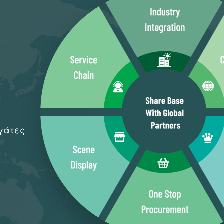
ργάτες