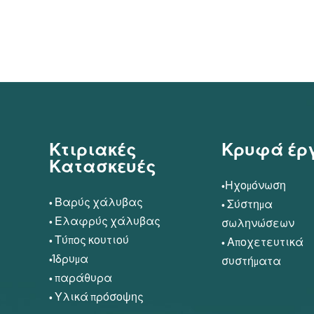
Κτιριακές
Κρυφά έρ
Κατασκευές
•Ηχομόνωση
• Βαρύς χάλυβας
• Σύστημα
• Ελαφρύς χάλυβας
σωληνώσεων
• Τύπος κουτιού
• Αποχετευτικά
•Ίδρυμα
συστήματα
• παράθυρα
• Υλικά πρόσοψης