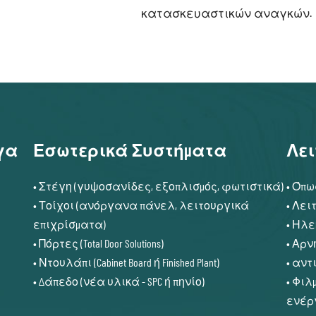
κατασκευαστικών αναγκών.
γα
Εσωτερικά Συστήματα
Λει
• Στέγη (γυψοσανίδες, εξοπλισμός, φωτιστικά)
• Όπω
• Τοίχοι (ανόργανα πάνελ, λειτουργικά
• Λει
επιχρίσματα)
• Ηλε
• Πόρτες (Total Door Solutions)
• Αρν
• Ντουλάπι (Cabinet Board ή Finished Plant)
• αντ
• Δάπεδο (νέα υλικά - SPC ή πηνίο)
• Φιλ
ενέρ