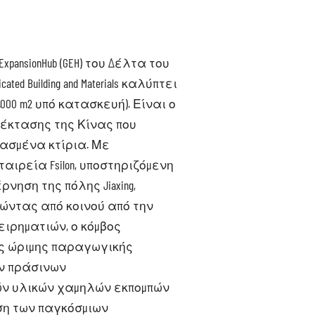
xpansionHub (GEH) του Δέλτα του
icated Building and Materials καλύπτει
0.000 m2 υπό κατασκευή). Είναι ο
πέκτασης της Κίνας που
ασμένα κτίρια. Με
ιρεία Fsilon, υποστηριζόμενη
νηση της πόλης Jiaxing,
ργώντας από κοινού από την
ειρηματιών, ο κόμβος
ης ώριμης παραγωγικής
ων πράσινων
ν υλικών χαμηλών εκπομπών
ση των παγκόσμιων