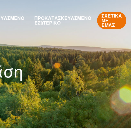
ΣΧΕΤΙΚΆ
ΕΥΑΣΜΈΝΟ
ΠΡΟΚΑΤΑΣΚΕΥΑΣΜΈΝΟ
ΜΕ
ΕΣΩΤΕΡΙΚΌ
ΕΜΆΣ
άση