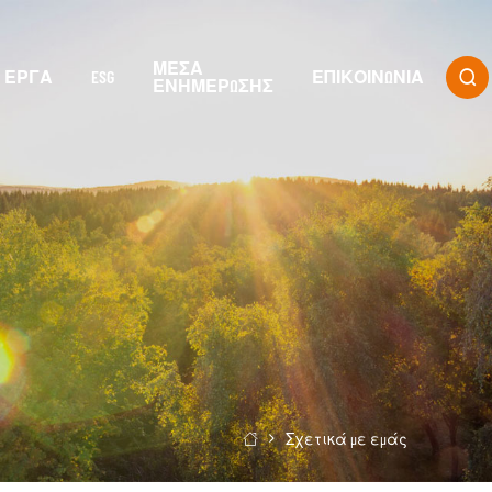
ΜΈΣΑ
ΈΡΓΑ
ESG
ΕΠΙΚΟΙΝΩΝΊΑ

ΕΝΗΜΈΡΩΣΗΣ
Σχετικά με εμάς
