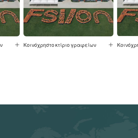
ν
Κοινόχρηστο κτίριο γραφείων
Κοινόχρη

