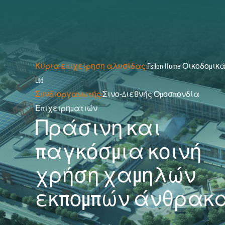
Κύρια επιχείρηση αλυσίδας:
Fsilon Home Οικοδομικ
Ltd
Συνδιοργανωτής:
Σινο-Διεθνής Ομοσπονδία
Επιχειρηματιών
Πράσινη και
παγκόσμια κοινή
χρήση χαμηλών
εκπομπών άνθρακ