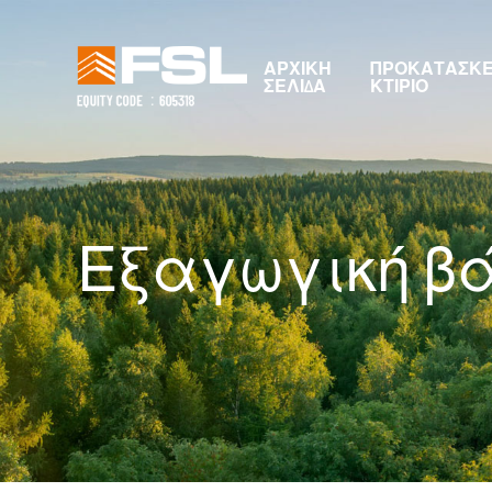
ΑΡΧΙΚΉ
ΠΡΟΚΑΤΑΣΚ
ΣΕΛΊΔΑ
ΚΤΊΡΙΟ
Εξαγωγική β