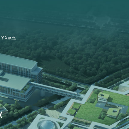
ά Υλικά,
α