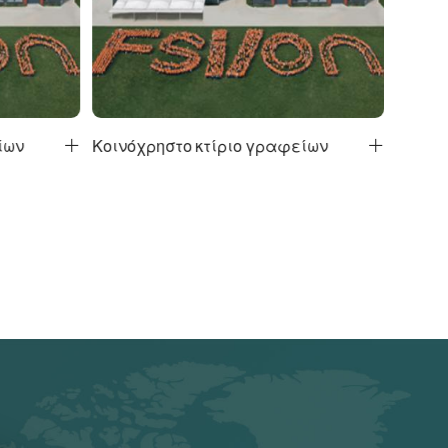
ίων
Κοινόχρηστο κτίριο γραφείων

