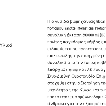
Η αλυσίδα βιομηχανίας Global E
ποταμού Yangtze International Prefabr
συνολική έκταση 390.000 m2 (13
πρώτος παγκόσμιος κόμβος ε
 Υλικά
ειδικεύεται σε προκατασκευ
επικεφαλής την εισηγμένη ετα
συνολικά από την τοπική κυβέρ
επαρχία Zhejiang, και λειτου
Σινο-Διεθνή Ομοσπονδία Επιχ
στοχεύει στην αξιοποίηση τ
ικανότητας της Κίνας και τ
προκατασκευασμένων δομικώ
άνθρακα για την εξυπηρέτη