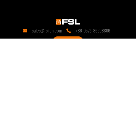
sales@fsilon.com
+86-0573-86598806


Επικοινωνία
19 χρόνια
της έρευνας στον τομέα της
τεχνολογίας.
Από την ίδρυσή της, έχει δεσμευτεί για
προκατασκευασμένες λύσεις και συνεχίζει να
διεξάγει εις βάθος έρευνα σχετικά με την
τεχνολογική καινοτομία των
προκατασκευασμένων προϊόντων.
copyright © 2028 FSILON All Rights Reserved.