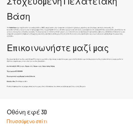
Στοχευόμενη Πελατειακή
Βάση
Το Foldable House έχει σχεδιαστεί για κυβερνήσεις, ΜΚΟ, επιχειρήσεις και άτομα που αναζητούν γρήγορες, προσιτές και βιώσιμες επιλογές στέγασης. Οι
κατασκευαστικές εταιρείες και οι προγραμματιστές τα χρησιμοποιούν ως επιτόπια γραφεία και κοιτώνες εργαζομένων. Οι ανθρωπιστικές οργανώσεις βασίζονται σε
αυτά ως καταφύγια έκτακτης ανάγκης. Τα θέρετρα και οι οικοτουριστικοί φορείς τα υιοθετούν για να προσφέρουν μοναδικές εμπειρίες επισκεπτών. Οικογένειες και
άτομα που αναζητούν συμπαγείς σύγχρονες κατοικίες βρίσκουν επίσης μια συνετή λύση. Η ευελιξία τους προσελκύει μια ευρεία πελατειακή βάση με διαφορετικές
ανάγκες.
Επικοινωνήστε μαζί μας
Θα χαρούμε πολύ να σας ακούσουμε! Είτε έχετε ερωτήσεις σχετικά με τα προϊόντα μας, χρειάζεστε βοήθεια με την παραγγελία σας ή απλά θέλετε να μοιραστείτε
σχόλια, η ομάδα μας είναι εδώ για να σας βοηθήσει.
Διεύθυνση:
Νο 5888, δρόμος Wuyuan, οδός Wuyuan, νομός Haiyan, Jiaxing, Zhejiang
Τηλέφωνο:
0573-86598806
Ηλεκτρονικό ταχυδρομείο:
sales@fsilon.com
Ιστοσελίδα:
Πτυσσόμενο σπίτι
Ή απλά συμπληρώστε τη φόρμα επικοινωνίας μας στον ιστότοπο και θα επικοινωνήσουμε μαζί σας εντός 24 ωρών.
Οθόνη εφέ 3D
Πτυσσόμενο σπίτι