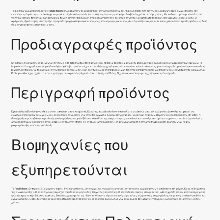
Τα βασικά χαρακτηριστικά του Foldable House περιλαμβάνουν τη φορητότητα, την ανθεκτικότητα και τη βελτιστοποίηση του χώρου. Ο μηχανισμός αναδίπλωσής του
επιτρέπει τη συμπίεση για εύκολη μεταφορά και ξεδιπλώνεται σε έναν πλήρως λειτουργικό χώρο διαβίωσης μέσα σε λίγες ώρες. Κατασκευασμένο με πλαίσιο από
χάλυβα υψηλής ποιότητας και μονωμένα πάνελ τοίχου, προσφέρει στιβαρή αντοχή στις καιρικές συνθήκες, θερμική απόδοση και εκτεταμένη διάρκεια ζωής. Ο
αρθρωτός σχεδιασμός υποστηρίζει την προσαρμογή—από μονοκατοικίες έως πολυώροφες κατοικίες—διασφαλίζοντας ότι οι πελάτες μπορούν να προσαρμόσουν τη δομή
στις συγκεκριμένες απαιτήσεις τους.
Προδιαγραφές προϊόντος
Οι τυπικές διαστάσεις κυμαίνονται συνήθως από 20 πόδια (περίπου 6 μέτρα) έως 40 πόδια (περίπου 12 μέτρα) σε μήκος, με ύψος οροφής μεταξύ 2.5 μέτρων και 3 μέτρων. Το
δομικό πλαίσιο χρησιμοποιεί γαλβανισμένο χάλυβα, ενώ οι τοίχοι και οι στέγες χρησιμοποιούν μονωμένα πάνελ σάντουιτς για ανώτερη θερμομόνωση και ακουστική
μόνωση. Οι πόρτες, τα παράθυρα, οι ηλεκτρικές καλωδιώσεις και τα υδραυλικά συστήματα είναι προεγκατεστημένα ώστε να πληρούν τα διεθνή πρότυπα ασφαλείας.
Κάθε μονάδα έχει σχεδιαστεί για γρήγορη συναρμολόγηση με διάρκεια ζωής από 15 έως 25 χρόνια, ανάλογα με τη χρήση και τη συντήρηση.
Περιγραφή προϊόντος
Εγκατάσταση
Πτυσσόμενα σπίτια
είναι απλή και αποτελεσματική. Κατά την παράδοση στην τοποθεσία, η ανάπτυξη απαιτεί ελάχιστο εξοπλισμό και μπορεί να
εξασφαλιστεί μέσα σε λίγες ώρες. Οι βασικές συνδέσεις για την επεξεργασία ηλεκτρικού ρεύματος, νερού και λυμάτων μπορούν να ολοκληρωθούν επί τόπου. Η
συντήρηση περιλαμβάνει περιοδικές επιθεωρήσεις του χαλύβδινου πλαισίου, της ακεραιότητας του πάνελ και των σφραγισμένων αρμών για να διασφαλιστεί η
ανθεκτικότητα. Ο αρθρωτός σχεδιασμός διευκολύνει επίσης τις εύκολες αναβαθμίσεις, τη μετεγκατάσταση ή την αναδιαμόρφωση, καθιστώντας το μια
μακροπρόθεσμη, ευέλικτη επένδυση.
Βιομηχανίες που
εξυπηρετούνται
Το Foldable House εξυπηρετεί διάφορους τομείς. Στις κατασκευές, λειτουργεί ως γραφείο εργοταξίου, κοιτώνες εργαζομένων ή αποθηκευτικοί χώροι. Κατά τη διάρκεια
της ανακούφισης από καταστροφές παρέχει άμεσο καταφύγιο στις πληγείσες κοινότητες. Ο τουριστικός τομέας επωφελείται από τη χρήση του ως κινητά θέρετρα ή
φιλικές προς το περιβάλλον καμπίνες. Επιπλέον, χρησιμεύει ως ιδανική λύση για στρατιωτικούς στρατώνες, εξορυκτικές επιχειρήσεις, ιατρικούς σταθμούς πεδίου και
εγκαταστάσεις εκπαιδευτικής κατάρτισης. Η προσαρμοστικότητά του το καθιστά κατάλληλο για κάθε κλάδο που απαιτεί γρήγορες, ανθεκτικές και κινητές λύσεις
χώρου.