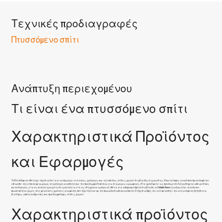
Τεχνικές προδιαγραφές
Πτυσσόμενο σπίτι
Ανάπτυξη περιεχομένου
Τι είναι ένα πτυσσόμενο σπίτι
Χαρακτηριστικά Προϊόντος
και Εφαρμογές
Το
Πτυσσόμενο σπίτι
έχει σχεδιαστεί για να παρέχει ευέλικτες, γρήγορες και αξιόπιστες λύσεις χώρου διαβίωσης ή εργασίας. Η καινοτόμος αναδιπλούμενη δομή του
επιτρέπει την εύκολη μεταφορά, τη γρήγορη ανάπτυξη και την προσαρμοστικότητα για διάφορες εφαρμογές. Είτε χρησιμεύει ως προσωρινή στέγαση μετά από φυσικές
καταστροφές, είτε ως κινητά γραφεία σε εργοτάξια είτε ως σύγχρονα αρθρωτά σπίτια για απομακρυσμένη διαβίωση, το Foldable House εξασφαλίζει άνεση και
πρακτικότητα χωρίς τους μεγάλους χρόνους αναμονής που σχετίζονται με την παραδοσιακή κατασκευή. Ο σχεδιασμός του αντιμετωπίζει την αυξανόμενη ζήτηση για
βιώσιμες, αποτελεσματικές και προσαρμόσιμες λύσεις χώρου.
Χαρακτηριστικά προϊόντος