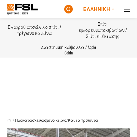
ΕΛΛΗΝΙΚΉ

Σπίτι
Ελαφρύ ατσάλινο σπίτι /
εμπορευματοκιβωτίων /
τρίγωνο καμπίνα
Σπίτι επέκτασης
Διαστημική κάψουλα / Apple
Cabin
Προκατασκευασμένο κτίριο
/
Καυτά προϊόντα
