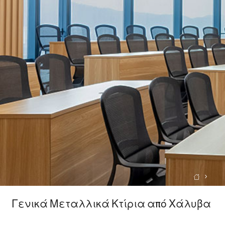

Γενικά Μεταλλικά Κτίρια από Χάλυβα