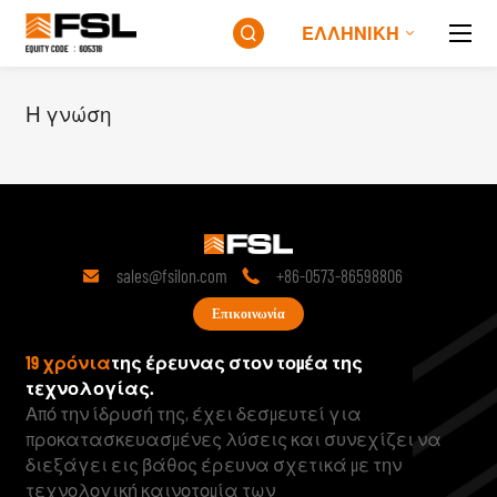
ΕΛΛΗΝΙΚΉ

Η γνώση

Η γνώση
sales@fsilon.com
+86-0573-86598806


Επικοινωνία
19 χρόνια
της έρευνας στον τομέα της
τεχνολογίας.
Από την ίδρυσή της, έχει δεσμευτεί για
προκατασκευασμένες λύσεις και συνεχίζει να
διεξάγει εις βάθος έρευνα σχετικά με την
τεχνολογική καινοτομία των