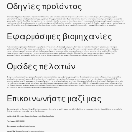
Οδηγίες προϊόντος
Εγκατάσταση
Προκατασκευασμένα μικροσκοπικά σπίτια
είναι απλό και αποτελεσματικό. Οι μονάδες μπορούν να παραδοθούν πλήρως συναρμολογημένες ή να
αποσταλούν σε μορφή επίπεδης συσκευασίας για γρήγορη συναρμολόγηση επί τόπου. Ένα τυπικό μοντέλο μπορεί να εγκατασταθεί σε λίγες μόνο ημέρες με ελάχιστη
προετοιμασία θεμελίωσης. Η δομή έχει σχεδιαστεί για εύκολη συντήρηση—τα αρθρωτά εξαρτήματα μπορούν να αντικατασταθούν μεμονωμένα χωρίς να επηρεαστεί
ολόκληρη η μονάδα. Οι πελάτες μπορούν να επιλέξουν από μια ποικιλία διατάξεων, επιπέδων μόνωσης και ενεργειακών συστημάτων ανάλογα με την τοποθεσία και τις
απαιτήσεις χρήσης τους. Ένα σαφές εγχειρίδιο οδηγιών και η ομάδα υποστήριξης μετά την πώληση διασφαλίζουν την ομαλή διαδικασία εγκατάστασης.
Εφαρμόσιμες βιομηχανίες
Τα προκατασκευασμένα μικροσκοπικά σπίτια χρησιμοποιούνται ευρέως σε πολλές βιομηχανίες. Στον τομέα των ακινήτων, παρέχουν γρήγορες και οικονομικά
αποδοτικές λύσεις στέγασης τόσο για αστικές όσο και για αγροτικές αναπτύξεις. Στον τουρισμό, είναι ιδανικά για ενοικιάσεις διακοπών, χώρους glamping και
οικολογικά καταλύματα. Ο κατασκευαστικός κλάδος τα χρησιμοποιεί ως προσωρινή στέγαση εργαζομένων ή χώρους γραφείων σε εργοτάξια. Είναι επίσης
δημοφιλείς στην εκπαίδευση και την υγειονομική περίθαλψη, παρέχοντας αρθρωτές αίθουσες διδασκαλίας, κλινικές και εγκαταστάσεις υποστήριξης. Η
προσαρμοστικότητά τους τα καθιστά εξαιρετική επιλογή τόσο για εμπορικούς προγραμματιστές όσο και για κυβερνητικά έργα στέγασης.
Ομάδες πελατών
Οι κύριες ομάδες πελατών για προκατασκευασμένα μικροσκοπικά σπίτια περιλαμβάνουν μεμονωμένους ιδιοκτήτες σπιτιού, κατασκευαστές ακινήτων, επιχειρήσεις
φιλοξενίας και κρατικούς φορείς. Οι ιδιοκτήτες σπιτιού εκτιμούν την οικονομική προσιτότητα και την κινητικότητα αυτών των σπιτιών ως εναλλακτική λύση στα
παραδοσιακά ακίνητα. Οι προγραμματιστές τα χρησιμοποιούν για ταχεία επέκταση της κοινότητας ή έργα ενοικίασης. Οι τουριστικοί φορείς βασίζονται σε αυτούς
για να δημιουργήσουν μοναδικά, φιλικά προς το περιβάλλον καταλύματα επισκεπτών. Οι κυβερνήσεις και οι ΜΚΟ συχνά αγοράζουν προκατασκευασμένες μονάδες
για στέγαση έκτακτης ανάγκης, ανακούφιση από καταστροφές ή προγράμματα οικονομικά προσιτής στέγασης. Η ευρεία πελατειακή βάση αντανακλά την ευελιξία
και την ευρεία απήχηση των προκατασκευασμένων μικροσκοπικών σπιτιών.
Επικοινωνήστε μαζί μας
Θα χαρούμε πολύ να σας ακούσουμε! Είτε έχετε ερωτήσεις σχετικά με τα προϊόντα μας, χρειάζεστε βοήθεια με την παραγγελία σας ή απλά θέλετε να μοιραστείτε
σχόλια, η ομάδα μας είναι εδώ για να σας βοηθήσει.
Διεύθυνση:
Νο 5888, δρόμος Wuyuan, οδός Wuyuan, νομός Haiyan, Jiaxing, Zhejiang
Τηλέφωνο:
+86-0573-86598806
Ηλεκτρονικό ταχυδρομείο:
sales@fsilon.com
Ιστοσελίδα:
Προκατασκευασμένα μικροσκοπικά σπίτια