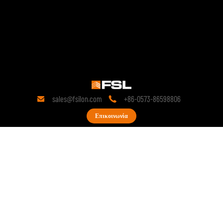
sales@fsilon.com
+86-0573-86598806


Επικοινωνία
19 χρόνια
της έρευνας στον τομέα της
τεχνολογίας.
Από την ίδρυσή της, έχει δεσμευτεί για
προκατασκευασμένες λύσεις και συνεχίζει να
διεξάγει εις βάθος έρευνα σχετικά με την
τεχνολογική καινοτομία των
προκατασκευασμένων προϊόντων.