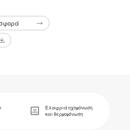

οσφορά

ι
Ελαφριά ηχομόνωση
και θερμομόνωση