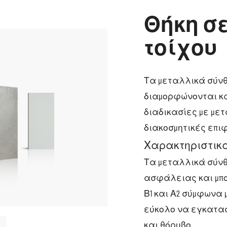
Θήκη σ
τοίχου
Τα μεταλλικά σύνθ
διαμορφώνονται κα
διαδικασίες με με
διακοσμητικές επι
Χαρακτηριστικά
Τα μεταλλικά σύν
ασφάλειας και μπο
Β1 και Α2 σύμφωνα 
εύκολο να εγκατασ
και θόρυβο