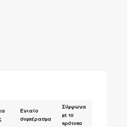
Σύμφωνα
τα
Ενιαίο
με το
ς
συμπέρασμα
πρότυπο