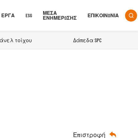
ΜΈΣΑ
ΈΡΓΑ
ESG
ΕΠΙΚΟΙΝΩΝΊΑ

ΕΝΗΜΈΡΩΣΗΣ
άνελ τοίχου
Δάπεδα SPC

Επιστροφή