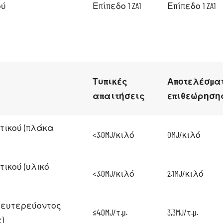
ού
Επίπεδο 1 ZA1
Επίπεδο 1 ZA1
Τυπικές
Αποτελέσμα
απαιτήσεις
επιθεώρηση
τικού (πλάκα
<3.0MJ/κιλό
0MJ/κιλό
ικού (υλικό
<3.0MJ/κιλό
2.1MJ/κιλό
δευτερεύοντος
≤4.0MJ/τ.μ.
3,3MJ/τ.μ.
)