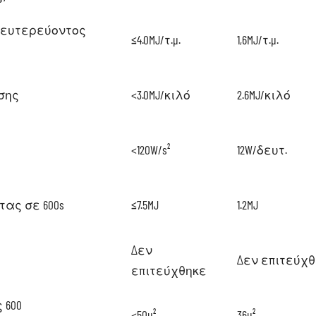
δευτερεύοντος
≤4.0MJ/τ.μ.
1,6MJ/τ.μ.
σης
<3.0MJ/κιλό
2.6MJ/κιλό
<120W/s²
12W/δευτ.
ας σε 600s
≤7.5MJ
1.2MJ
Δεν
Δεν επιτεύχ
επιτεύχθηκε
 600
<50μ²
36μ²