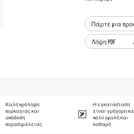
Πάρτε μια πρ
Λήψη PDF
Καλή πρόληψη
Η εγκατάσταση
πυρκαγιάς και
είναι γρήγορη κα
απόδοση
πολύ ομαλή και
πυρασφάλειας
καθαρή